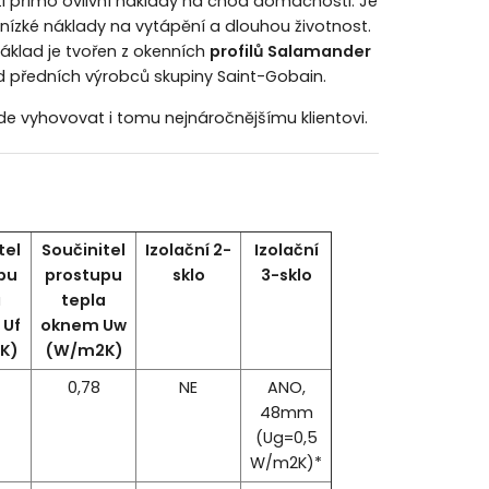
ti přímo ovlivní náklady na chod domácnosti. Je
 nízké náklady na vytápění a dlouhou životnost.
základ je tvořen z okenních
profilů Salamander
od předních výrobců skupiny Saint-Gobain.
de vyhovovat i tomu nejnáročnějšímu klientovi.
tel
Součinitel
Izolační 2-
Izolační
pu
prostupu
sklo
3-sklo
a
tepla
Uf
oknem Uw
K)
(W/m2K)
0,78
NE
ANO,
48mm
(Ug=0,5
W/m2K)*