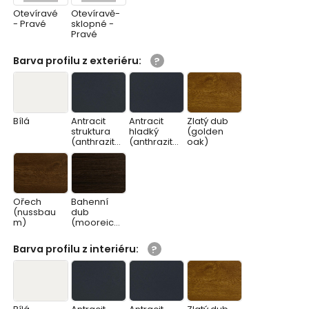
Otevíravé
Otevíravě-
- Pravé
sklopné -
Pravé
Barva profilu z exteriéru
:
Bílá
Antracit
Antracit
Zlatý dub
struktura
hladký
(golden
(anthrazitg
(anthrazitg
oak)
rau)
rau glatt)
Ořech
Bahenní
(nussbau
dub
m)
(mooreich
e)
Barva profilu z interiéru
: