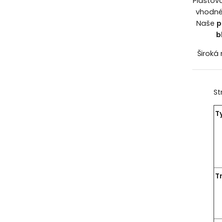
Plastov
vhodné 
Naše
p
b
Široká
St
T
T