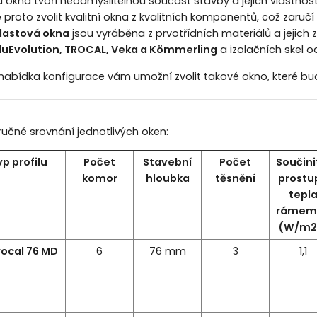
á okna tvoří neodmyslitelnou součást stavby a jejich vlastnos
proto zvolit kvalitní okna z kvalitních komponentů, což zaručí
lastová okna
jsou vyráběna z prvotřídních materiálů a jejich 
luEvolution, TROCAL, Veka a Kömmerling
a izolačních skel 
 nabídka konfigurace vám umožní zvolit takové okno, které bu
ručné srovnání jednotlivých oken:
yp profilu
Počet
Stavební
Počet
Součini
komor
hloubka
těsnění
prostu
tepl
rámem 
(W/m2
rocal 76 MD
6
76 mm
3
1,1