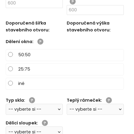
Doporučená šířka
Doporučená výška
stavebního otvoru
:
stavebního otvoru
:
Dělení okna
:
50:50
25:75
iné
Typ skla
:
Teplý rámeček
:
Dělící sloupek
: