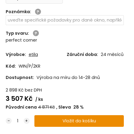
Poznámka
:
Typ svaru
:
perfect corner
Výrobce:
etila
Záruční doba:
24 měsíců
Kód:
WIN/P/2KR
Dostupnost:
Výroba na míru do 14-28 dnů
2 898
Kč
bez DPH
3 507
Kč
ks
Původní cena
4 871
Kč
Sleva
28
%