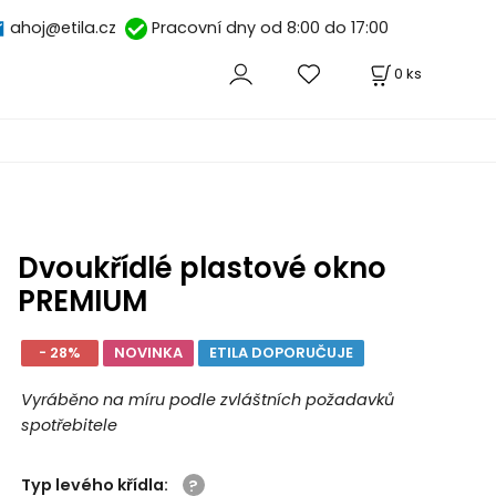
ahoj@etila.cz
Pracovní dny od 8:00 do 17:00
0
ks
Dvoukřídlé plastové okno
PREMIUM
- 28%
NOVINKA
ETILA DOPORUČUJE
Vyráběno na míru podle zvláštních požadavků
spotřebitele
Typ levého křídla
: