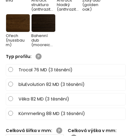
Bílá
Antracit
Antracit
Zlatý dub
struktura
hladký
(golden
(anthrazitg
(anthrazitg
oak)
rau)
rau glatt)
Ořech
Bahenní
(nussbau
dub
m)
(mooreich
e)
Typ profilu
:
Trocal 76 MD (3 těsnění)
bluEvolution 82 MD (3 těsnění)
Věka 82 MD (3 těsnění)
Kömmerling 88 MD (3 těsnění)
Celková šířka v mm
:
Celková výška v mm
: