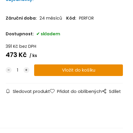
Záruční doba:
24 měsíců
Kód:
PERFOR
Dostupnost:
skladem
391
Kč
bez DPH
473
Kč
ks
Sledovat produkt
Přidat do oblíbených
Sdílet