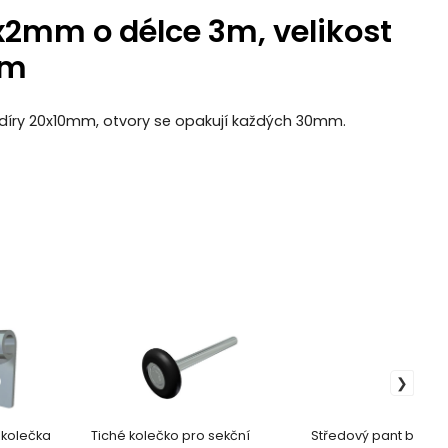
x2mm o délce 3m, velikost
mm
 díry 20x10mm, otvory se opakují každých 30mm.
 kolečka
Tiché kolečko pro sekční
Středový pant bez oc