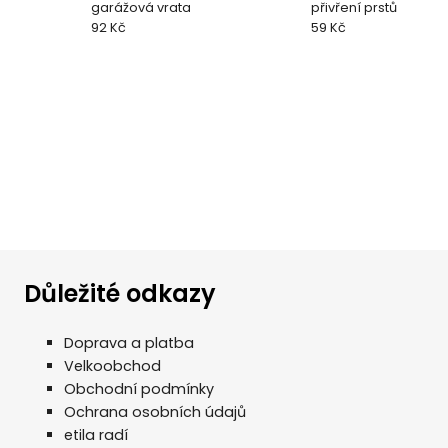
garážová vrata
přivření prstů
92 Kč
59 Kč
Důležité odkazy
Doprava a platba
Velkoobchod
Obchodní podmínky
Ochrana osobních údajů
etila radí