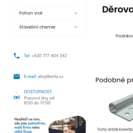
Děrova
Pohon vrat
Stavební chemie
Pozinko
Podobné p
Tichý držák kolečk