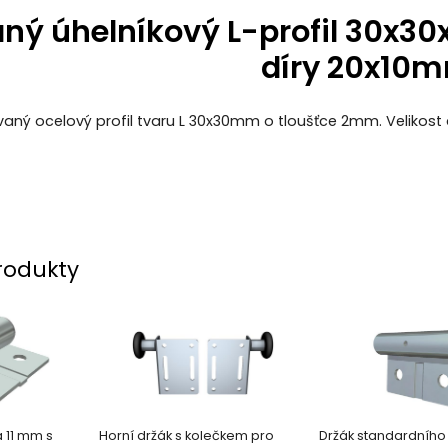
ný úhelníkový L-profil 30x30
díry 20x10
vaný ocelový profil tvaru L 30x30mm o tloušťce 2mm. Velikost
rodukty
a 11 mm s
Horní držák s kolečkem pro
Držák standardního