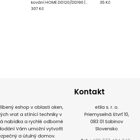
kování HOME DD120/DD190 |
35 Kč
výška nadpraží až do 230mm
307 Kč
Kontakt
íbený eshop v oblasti oken,
etila s. r. o.
ých vrat a stínící techniky v
Priemyselná štvrť 10,
ká nabídka a rychlé odborné
083 01 Sabinov
 dodání Vám umožní vytvořit
Slovensko
ezpečný a útulný domov.