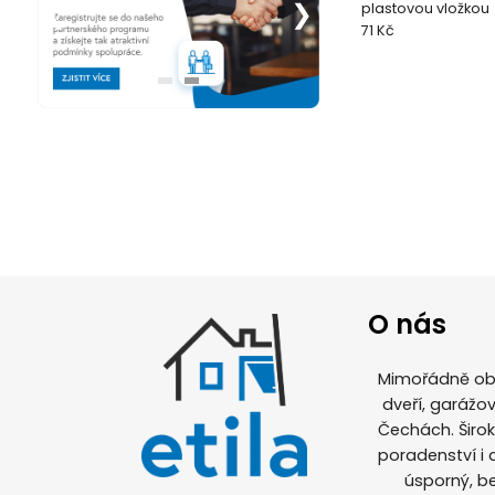
plastovou vložkou
71 Kč
O nás
Mimořádně obl
dveří, garážov
Čechách. Širo
poradenství i
úsporný, b