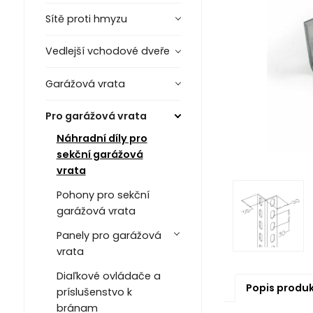
Sítě proti hmyzu
Vedlejší vchodové dveře
Garážová vrata
Pro garážová vrata
Náhradní díly pro
sekční garážová
vrata
Pohony pro sekční
garážová vrata
Panely pro garážová
vrata
Diaľkové ovládače a
Popis produ
príslušenstvo k
bránam