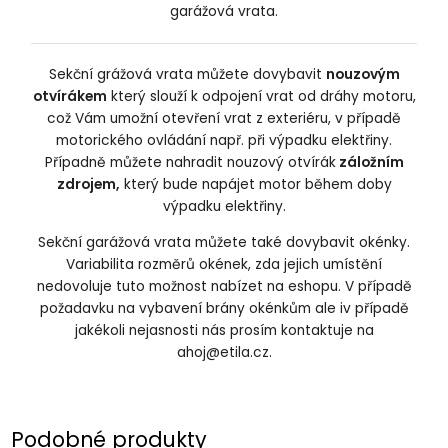
garážová vrata.
Sekční grážová vrata můžete dovybavit
nouzovým
otvírákem
který slouží k odpojení vrat od dráhy motoru,
což Vám umožní otevření vrat z exteriéru, v případě
motorického ovládání např. při výpadku elektřiny.
Případně můžete nahradit nouzový otvírák
záložním
zdrojem,
který bude napájet motor během doby
výpadku elektřiny.
Sekční garážová vrata můžete také dovybavit okénky.
Variabilita rozměrů okének, zda jejich umístění
nedovoluje tuto možnost nabízet na eshopu. V případě
požadavku na vybavení brány okénkům ale iv případě
jakékoli nejasnosti nás prosím kontaktuje na
ahoj@etila.cz
.
Podobné produkty