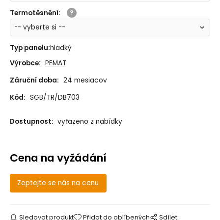
Termotěsnění
:
Typ panelu
:
hladký
Výrobce:
PEMAT
Záruční doba:
24 mesiacov
Kód:
SGB/TR/DB703
Dostupnost:
vyřazeno z nabídky
Cena na vyžádání
Zeptejte se nás na cenu
Sledovat produkt
Přidat do oblíbených
Sdílet