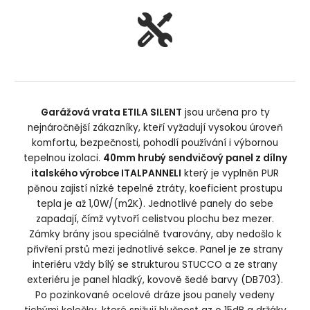
Garážová vrata ETILA SILENT
jsou určena pro ty
nejnáročnější zákazníky, kteří vyžadují vysokou úroveň
komfortu, bezpečnosti, pohodlí používání i výbornou
tepelnou izolaci.
40mm hrubý sendvičový panel z dílny
italského výrobce ITALPANNELI
který je vyplněn PUR
pěnou zajistí nízké tepelné ztráty, koeficient prostupu
tepla je až 1,0W/(m2K). Jednotlivé panely do sebe
zapadají, čímž vytvoří celistvou plochu bez mezer.
Zámky brány jsou speciálně tvarovány, aby nedošlo k
přivření prstů mezi jednotlivé sekce. Panel je ze strany
interiéru vždy bílý se strukturou STUCCO a ze strany
exteriéru je panel hladký, kovově šedé barvy (DB703).
Po pozinkované ocelové dráze jsou panely vedeny