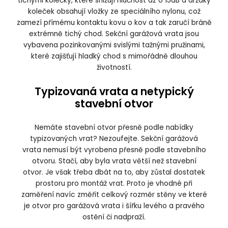
tichými kolečky, které snižují hlučnost az o 15dB a držáky
koleček obsahují vložky ze speciálního nylonu, což
zamezí přímému kontaktu kovu o kov a tak zaručí bráně
extrémně tichý chod. Sekční garážová vrata jsou
vybavena pozinkovanými svislými tažnými pružinami,
které zajišťují hladký chod s mimořádně dlouhou
životností.
Typizovaná vrata a netypický
stavební otvor
Nemáte stavební otvor přesně podle nabídky
typizovaných vrat? Nezoufejte. Sekční garážová
vrata nemusí být vyrobena přesně podle stavebního
otvoru. Stačí, aby byla vrata větší než stavební
otvor. Je však třeba dbát na to, aby zůstal dostatek
prostoru pro montáž vrat. Proto je vhodné při
zaměření navíc změřit celkový rozměr stěny ve které
je otvor pro garážová vrata i šířku levého a pravého
ostění či nadpraží.