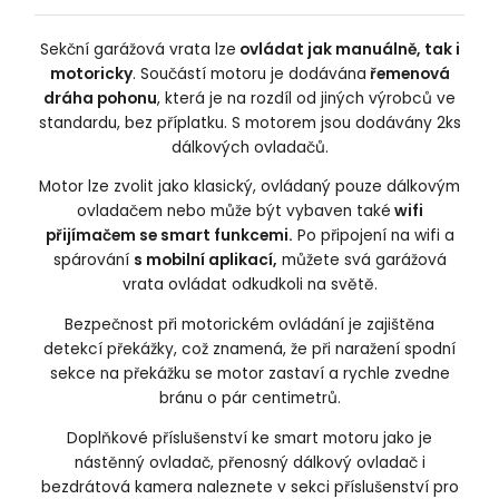
Sekční garážová vrata lze
ovládat jak manuálně, tak i
motoricky
. Součástí motoru je dodávána
řemenová
dráha pohonu
, která je na rozdíl od jiných výrobců ve
standardu, bez příplatku. S motorem jsou dodávány 2ks
dálkových ovladačů.
Motor lze zvolit jako klasický, ovládaný pouze dálkovým
ovladačem nebo může být vybaven také
wifi
přijímačem se smart funkcemi.
Po připojení na wifi a
spárování
s mobilní aplikací,
můžete svá garážová
vrata ovládat odkudkoli na světě.
Bezpečnost při motorickém ovládání je zajištěna
detekcí překážky, což znamená, že při naražení spodní
sekce na překážku se motor zastaví a rychle zvedne
bránu o pár centimetrů.
Doplňkové příslušenství ke smart motoru jako je
nástěnný ovladač, přenosný dálkový ovladač i
bezdrátová kamera naleznete v sekci příslušenství pro