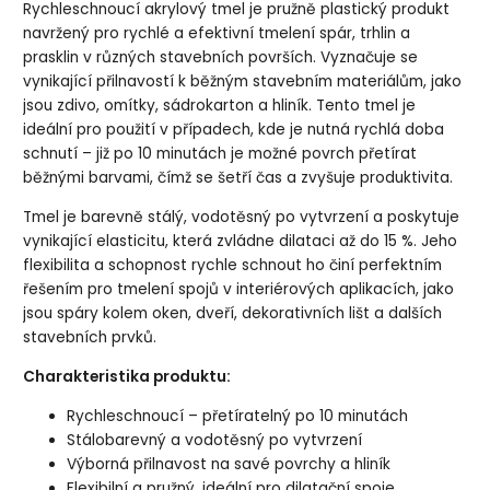
Rychleschnoucí akrylový tmel je pružně plastický produkt
navržený pro rychlé a efektivní tmelení spár, trhlin a
prasklin v různých stavebních površích. Vyznačuje se
vynikající přilnavostí k běžným stavebním materiálům, jako
jsou zdivo, omítky, sádrokarton a hliník. Tento tmel je
ideální pro použití v případech, kde je nutná rychlá doba
schnutí – již po 10 minutách je možné povrch přetírat
běžnými barvami, čímž se šetří čas a zvyšuje produktivita.
Tmel je barevně stálý, vodotěsný po vytvrzení a poskytuje
vynikající elasticitu, která zvládne dilataci až do 15 %. Jeho
flexibilita a schopnost rychle schnout ho činí perfektním
řešením pro tmelení spojů v interiérových aplikacích, jako
jsou spáry kolem oken, dveří, dekorativních lišt a dalších
stavebních prvků.
Charakteristika produktu:
Rychleschnoucí – přetíratelný po 10 minutách
Stálobarevný a vodotěsný po vytvrzení
Výborná přilnavost na savé povrchy a hliník
Flexibilní a pružný, ideální pro dilatační spoje