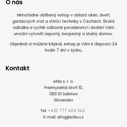
O nás
Mimořádně oblíbený eshop v oblasti oken, dveří,
garážových vrat a stínící techniky v Čechách. Široká
nabídka a rychlé odborné poradenství i dodání Vám
umožní vytvořit úsporný, bezpečný a útulný domov.
Objednat si můžete kdykoli, eshop je Vám k dispozici 24
hodin 7 dní v týdnu.
Kontakt
etila s. r. o.
Priemyselná štvrť 10,
083 01 Sabinov
Slovensko
+420 777 404 342
Tel:
ahoj@etila.cz
E-mail: