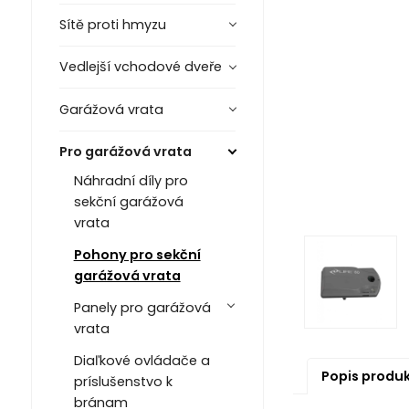
Sítě proti hmyzu
Vedlejší vchodové dveře
Garážová vrata
Pro garážová vrata
Náhradní díly pro
sekční garážová
vrata
Pohony pro sekční
garážová vrata
Panely pro garážová
vrata
Diaľkové ovládače a
Popis produ
príslušenstvo k
bránam