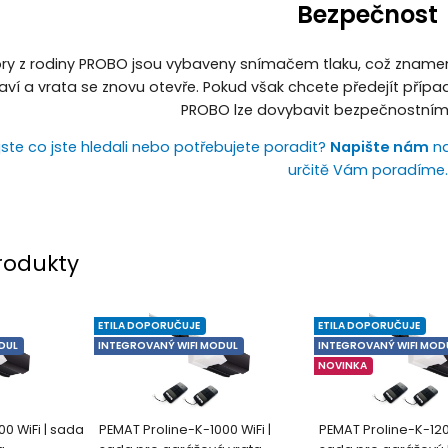
Bezpečnost
ry z rodiny PROBO jsou vybaveny snímačem tlaku, což znamená
aví a vrata se znovu otevře. Pokud však chcete předejít příp
PROBO lze dovybavit bezpečnostním
jste co jste hledali nebo potřebujete poradit?
Napište nám
na
určitě Vám poradíme.
rodukty
ETILA DOPORUČUJE
ETILA DOPORUČUJE
DUL
INTEGROVANÝ WIFI MODUL
INTEGROVANÝ WIFI MOD
NOVINKA
0 WiFi | sada
PEMAT Proline-K-1000 WiFi |
PEMAT Proline-K-1200