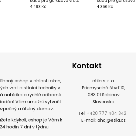
a
sada pro garážová vrata
sada pre garážovú
4 493 Kč
4 356 Kč
Kontakt
íbený eshop v oblasti oken,
etila s. r. o.
ých vrat a stínící techniky v
Priemyselná štvrť 10,
ká nabídka a rychlé odborné
083 01 Sabinov
 dodání Vám umožní vytvořit
Slovensko
ezpečný a útulný domov.
Tel:
+420 777 404 342
žete kdykoli, eshop je Vám k
E-mail:
ahoj@etila.cz
 24 hodin 7 dní v týdnu.