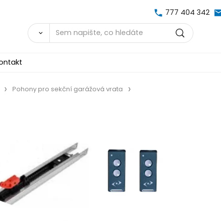
777 404 342
ontakt
Pohony pro sekční garážová vrata