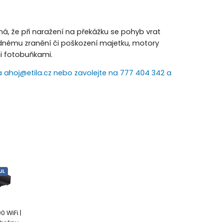
, že při naražení na překážku se pohyb vrat
adnému zranění či poškození majetku, motory
i fotobuňkami.
 ahoj@etila.cz nebo zavolejte na 777 404 342 a
UL
 WiFi |