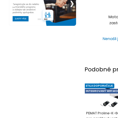
Moto
zast
Nenašli 
Podobné p
ETILA DOPORUČUJE
INTEGROVANÝ WIFI MO
PEMAT Proline-K-60