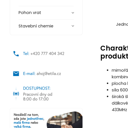
Pohon vrat
Jedno
Stavební chemie
Charakt
produk
mimořád
kombin
plocha
síla 60
široká 
dálkové
433MHz