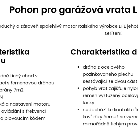
Pohon pro garážová vrata 
duchý a zároveň spolehlivý motor Italského výrobce LIFE jeho
seřízení.
eristika
Charakteristika 
tu
dráha z ocelového
pozinkovaného plechu
ně tichý chod v
sestávající ze dvou část
aci s řemenovou dráhou
pohyb vrat zajišťuje nyl
 brány 7m2
řemen vyztužený ocelov
0N
lanky
škála nastavení motoru
nedochází ke kontaktu "
 ovládání s frekvencí
kov" díky čemuž se vyzn
 a plovoucím kódem
mimořádně tichým pro