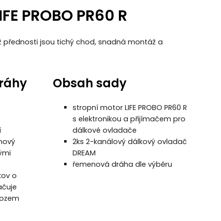
LIFE PROBO PR60 R
ž přednosti jsou tichý chod, snadná montáž a
dráhy
Obsah sady
stropní motor LIFE PROBO PR60 R
s elektronikou a přijímačem pro
í
dálkové ovladače
onový
2ks 2-kanálový dálkový ovladač
ými
DREAM
řemenová dráha dle výběru
kov o
ačuje
vozem