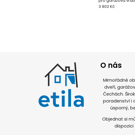
pro garážová vrat
3 902 Kč
O nás
Mimořádně obl
dveří, garážov
Čechách. Širo
poradenství i
úsporný, b
Objednat si mů
dispozici