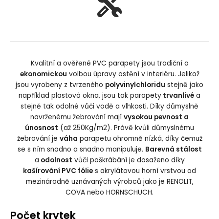
Kvalitní a ověřené PVC parapety jsou tradiční a
ekonomickou
volbou úpravy ostění v interiéru. Jelikož
jsou vyrobeny z tvrzeného
polyvinylchloridu
stejně jako
například plastová okna, jsou tak parapety
trvanlivé
a
stejně tak odolné vůči vodě a vlhkosti. Díky důmyslně
navrženému žebrování mají
vysokou pevnost a
únosnost
(až 250Kg/m2). Právě kvůli důmyslnému
žebrování je
váha
parapetu ohromně nízká, díky čemuž
se s ním snadno a snadno manipuluje.
Barevná stálost
a
odolnost
vůči poškrábání je dosaženo díky
kašírování PVC fólie
s akrylátovou horní vrstvou od
mezinárodně uznávaných výrobců jako je RENOLIT,
COVA nebo HORNSCHUCH.
Počet krytek