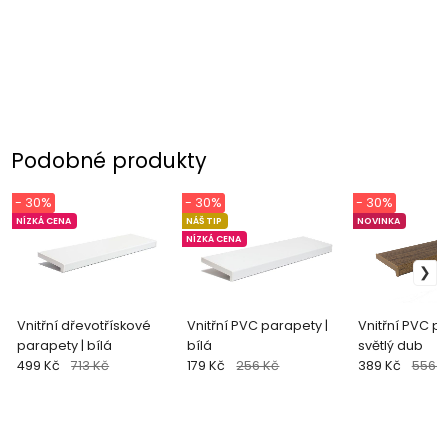
Podobné produkty
- 30%
- 30%
- 30%
NÍZKÁ CENA
NÁŠ TIP
NOVINKA
NÍZKÁ CENA
Vnitřní dřevotřískové
Vnitřní PVC parapety |
Vnitřní PVC pa
parapety | bílá
bílá
světlý dub
499 Kč
713 Kč
179 Kč
256 Kč
389 Kč
556 K