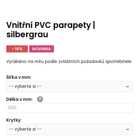
Vnitřní PVC parapety |
silbergrau
- 15%
NOVINKA
Vyráběno na míru podle zvláštních požadavků spotřebitele
Šířka v mm
:
Délka v mm
:
Krytky
: