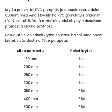
Krytka pro vnitřní PVC parapety je oboustranná, v délce
600mm, vyráběná z kvalitního PVC granulátu s přidáním
různých stabilizátorů a změkčovadel aby byla dosažena
pružnost a dlouhá životnost.
Pokud jste si objednali krytky, součástí balení bude počet
krytek v závislosti na šířce parapetu.
Šířka parapetu
Počet krytek
150 mm
1 ks
200 mm
1 ks
250 mm
1 ks
300 mm
1 ks
350 mm
2 ks
400 mm
2 ks
500 mm
2 ks